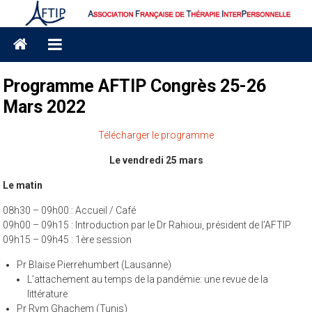
Skip
to
Association
content
Française
Programme AFTIP Congrès 25-26
de
Mars 2022
Thérapie
Télécharger le programme
interpersonnelle
Le vendredi 25 mars
AFTIP
Le matin
08h30 – 09h00 : Accueil / Café
09h00 – 09h15 : Introduction par le Dr Rahioui, président de l’AFTIP
09h15 – 09h45 : 1ère session
Pr Blaise Pierrehumbert (Lausanne)
L’attachement au temps de la pandémie: une revue de la
littérature
Pr Rym Ghachem (Tunis)