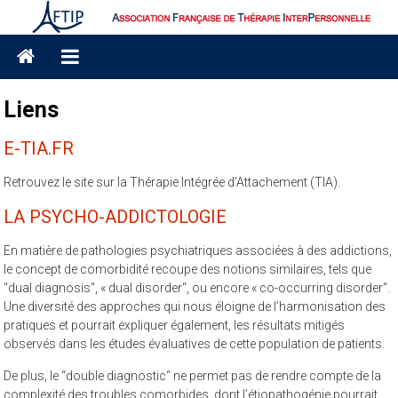
Skip
to
Association
content
Française
Liens
de
E-TIA.FR
Thérapie
interpersonnelle
Retrouvez le site sur la Thérapie Intégrée d’Attachement (TIA).
LA PSYCHO-ADDICTOLOGIE
AFTIP
En matière de pathologies psychiatriques associées à des addictions,
le concept de comorbidité recoupe des notions similaires, tels que
“dual diagnosis“, « dual disorder“, ou encore « co-occurring disorder“.
Une diversité des approches qui nous éloigne de l’harmonisation des
pratiques et pourrait expliquer également, les résultats mitigés
observés dans les études évaluatives de cette population de patients.
De plus, le “double diagnostic“ ne permet pas de rendre compte de la
complexité des troubles comorbides, dont l’étiopathogénie pourrait