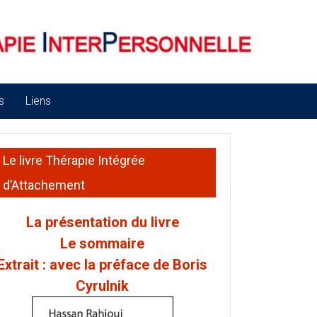
s
Liens
Le livre Thérapie Intégrée
d’Attachement
La présentation du livre
Le sommaire
Extrait : avec la préface de Boris
Cyrulnik