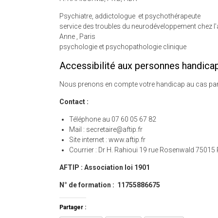
Psychiatre, addictologu
service des troubles du neurodév
Anne , Pari
psychologie et psychopathologie clinique
Accessibilité aux personnes handica
Nous prenons en compte votre handicap au cas par 
Contact :
Téléphone au 07 60 05 67 82
Mail : secretaire@aftip.fr
Site internet : www.aftip.fr
Courrier : Dr H. Rahioui 19 rue Rosenwald 75015 
AFTIP : Association loi 1901
N° de formation : 11755886675
Partager :