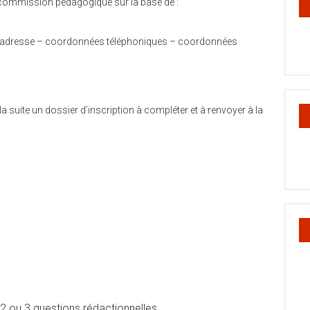
a commission pédagogique sur la base de :
el – adresse – coordonnées téléphoniques – coordonnées
a suite un dossier d’inscription à compléter et à renvoyer à la
 2 ou 3 questions rédactionnelles