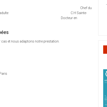
e et psychothérapeute Chef du
eloppement chez l’adulte C.H Sainte-
s Docteur en
pées
cas et nous adaptons notre prestation.
Paris