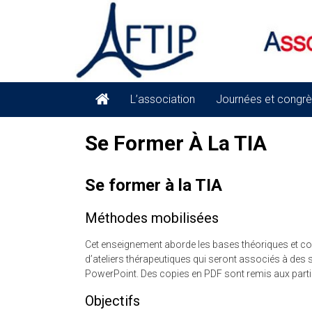
Skip
to
content
Association
L’association
Journées et congrès
Française
Se Former À La TIA
de
Thérapie
Se former à la TIA
interpersonnelle
Méthodes mobilisées
AFTIP
Cet enseignement aborde les bases théoriques et con
d’ateliers thérapeutiques qui seront associés à des 
PowerPoint. Des copies en PDF sont remis aux parti
Objectifs