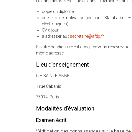
La candidature sera étudiée dans la semaine, par l
copie du diplôme
une lettre de motivation (incluant : Statut actu
électroniques)
CV à jour,
à adresser au :
secretaire@aftip.fr
Si votre candidature est acceptée vous recevrez par l
même adresse.
Lieu d’enseignement
C.H SAINTE-ANNE
1 rue Cabanis
75014, Paris
Modalités d’évaluation
Examen écrit
Vérification des connaissances sur la base de